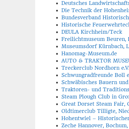
Deutsches Landwirtschaf
Die Technik der Hohenhe
Bundesverband Historisch
Historische Feuerwehrtec
DEULA Kirchheim/Teck
Freilichtmuseum Beuren, 
Museumsdorf Kürnbach, L
Hanomag-Museum.de
AUTO & TRAKTOR MUSEU
Treckerclub Nordhorn e.V
Schwungradfreunde Boll e
Schwäbisches Bauern un
Traktoren- und Tradition
Steam Plough Club in Gro
Great Dorset Steam Fair,
Oldtimerclub Tilligte, Nie
Hohentwiel – Historische
Zeche Hannover, Bochum, 