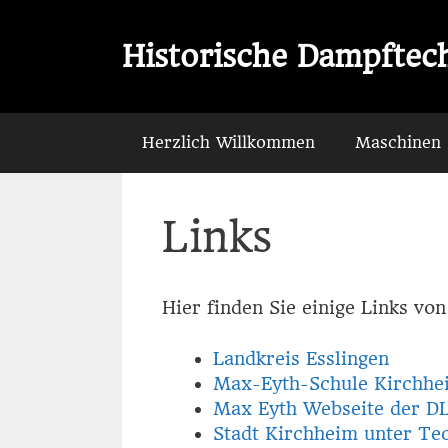
Zum
Inhalt
Historische Dampftech
springen
Herzlich Willkommen
Maschinen
Links
Hier finden Sie einige Links v
Landkreis Esslingen
Max-Eyth-Schule Kirchhe
Max Eyth Webseite der DL
Stadt Kirchheim unter Te