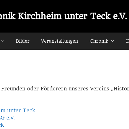
nik Kirchheim unter Teck e.V.
Bilder
Veranstaltungen
Chronik
K
on Freunden oder Förderern unseres Vereins „Hist
im unter Teck
G e.V.
ck