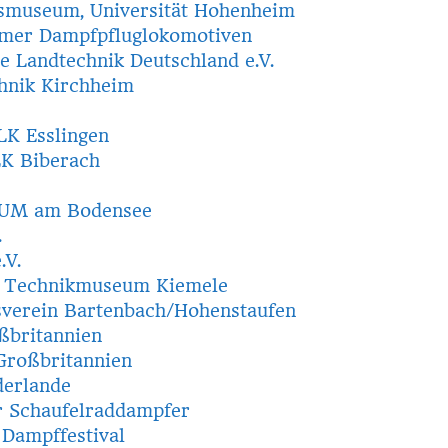
tsmuseum, Universität Hohenheim
imer Dampfpfluglokomotiven
e Landtechnik Deutschland e.V.
hnik Kirchheim
LK Esslingen
K Biberach
M am Bodensee
.
.V.
d Technikmuseum Kiemele
sverein Bartenbach/Hohenstaufen
ßbritannien
 Großbritannien
derlande
r Schaufelraddampfer
Dampffestival