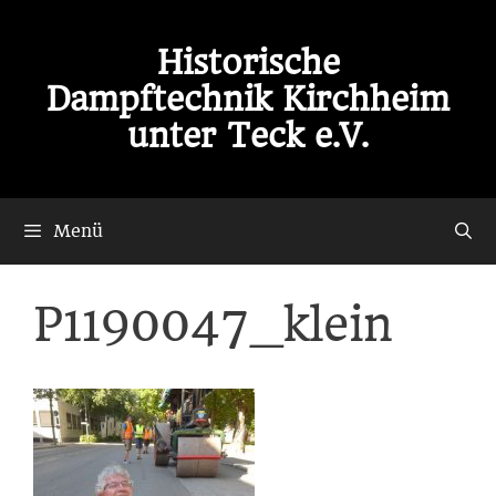
Zum
Inhalt
Historische
springen
Dampftechnik Kirchheim
unter Teck e.V.
Menü
P1190047_klein