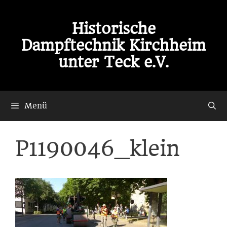
Zum
Inhalt
Historische
springen
Dampftechnik Kirchheim
unter Teck e.V.
Menü
P1190046_klein