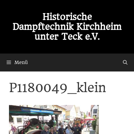
Zum
Inhalt
Historische
springen
Dampftechnik Kirchheim
unter Teck e.V.
Menü
P1180049_klein